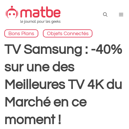
Aller
au
Me
contenu
Bons Plans
Objets Connectés
TV Samsung : -40%
sur une des
Meilleures TV 4K du
Marché en ce
moment !