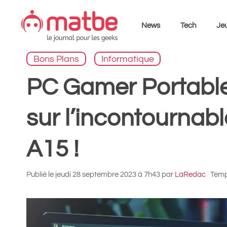
Aller
au
News
Tech
Jeu
contenu
Bons Plans
Informatique
PC Gamer Portabl
sur l’incontourna
A15 !
Publié le
jeudi 28 septembre 2023 à 7h43
par
LaRedac
·
Temps