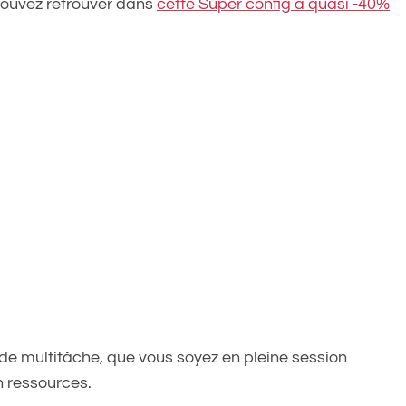
pouvez retrouver dans
cette Super config à quasi -40%
 de multitâche, que vous soyez en pleine session
 ressources.