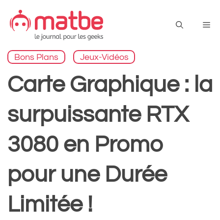
Aller
au
Me
contenu
Bons Plans
Jeux-Vidéos
Carte Graphique : la
surpuissante RTX
3080 en Promo
pour une Durée
Limitée !