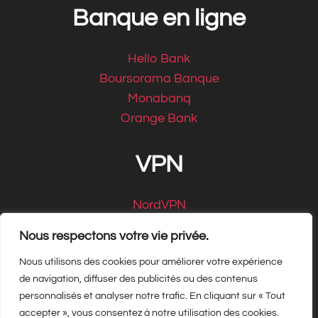
Banque en ligne
Hello Bank
Boursorama Banque
Monabanq
Orange Bank
VPN
NordVPN
CyberGhost
Nous respectons votre vie privée.
Nous utilisons des cookies pour améliorer votre expérience
de navigation, diffuser des publicités ou des contenus
personnalisés et analyser notre trafic. En cliquant sur « Tout
Copyright Matbe.com 2026, tous droits
accepter », vous consentez à notre utilisation des cookies.