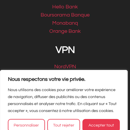
Hello Bank
Boursorama Banque
Monabanq
Orange Bank
VPN
NordVPN
CyberGhost
Nous respectons votre vie privée.
Nous utilisons des cookies pour améliorer votre expérience
de navigation, diffuser des publicités ou des contenus
personnalisés et analyser notre trafic. En cliquant sur « Tout
Copyright Matbe.com 2026, tous droits
accepter », vous consentez à notre utilisation des cookies.
réservés
Personnaliser
Tout rejeter
Accepter tout