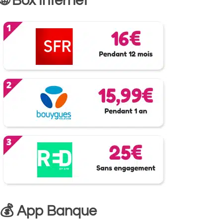
🌐 Box Internet
💰 App Banque