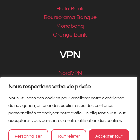
Hello Bank
Boursorama Banque
Monabanq
Orange Bank
VPN
NordVPN
CyberGhost
Nous respectons votre vie privée.
Nous utilisons des cookies pour améliorer votre expérience
de navigation, diffuser des publicités ou des contenus
personnalisés et analyser notre trafic. En cliquant sur « Tout
Copyright Matbe.com 2026, tous droits
accepter », vous consentez à notre utilisation des cookies.
réservés
Personnaliser
Tout rejeter
Accepter tout