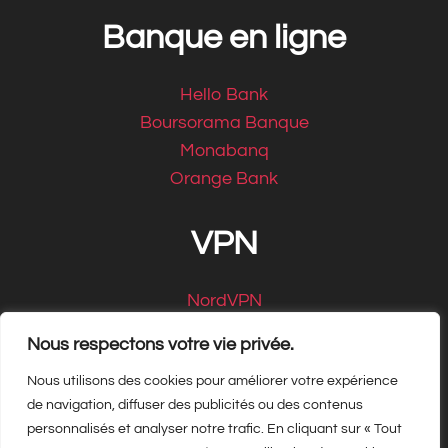
Banque en ligne
Hello Bank
Boursorama Banque
Monabanq
Orange Bank
VPN
NordVPN
CyberGhost
Nous respectons votre vie privée.
Nous utilisons des cookies pour améliorer votre expérience
de navigation, diffuser des publicités ou des contenus
personnalisés et analyser notre trafic. En cliquant sur « Tout
Copyright Matbe.com 2026, tous droits