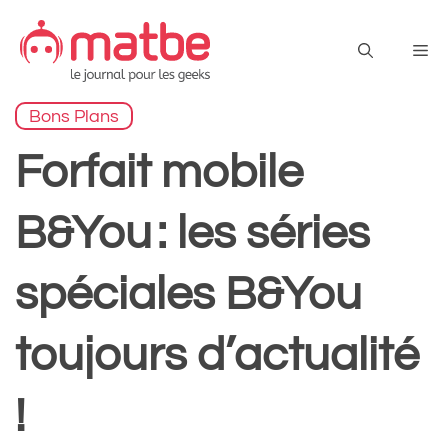
Aller
au
Me
contenu
Bons Plans
Forfait mobile
B&You : les séries
spéciales B&You
toujours d’actualité
!