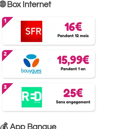
🌐 Box Internet
💰 App Banque