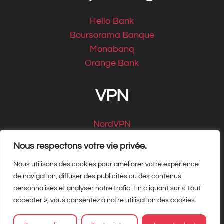
Hello Bank
Boursorama Banque
Monabanq
Orange Bank
VPN
NordVPN
CyberGhost
Nous respectons votre vie privée.
Nous utilisons des cookies pour améliorer votre expérience
de navigation, diffuser des publicités ou des contenus
personnalisés et analyser notre trafic. En cliquant sur « Tout
Copyright Matbe.com 2026, tous droits
accepter », vous consentez à notre utilisation des cookies.
réservés