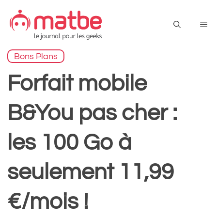
Aller
au
Me
contenu
Bons Plans
Forfait mobile
B&You pas cher :
les 100 Go à
seulement 11,99
€/mois !