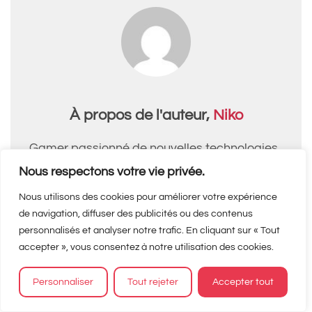
À propos de l'auteur,
Niko
Gamer passionné de nouvelles technologies,
je suis aussi rédacteur pour le site
Nous respectons votre vie privée.
Matbe.com où je parle de mes passions !
Nous utilisons des cookies pour améliorer votre expérience
de navigation, diffuser des publicités ou des contenus
personnalisés et analyser notre trafic. En cliquant sur « Tout
accepter », vous consentez à notre utilisation des cookies.
Personnaliser
Tout rejeter
Accepter tout
Matbe.com est un média indépendant.
Soutenez-nous en nous ajoutant à vos favoris